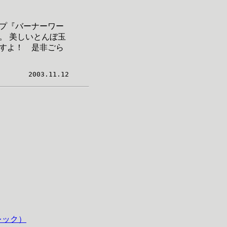
プ『バーナーワー
。 美しいとんぼ玉
すよ！ 是非ごら
2003.11.12
レック）