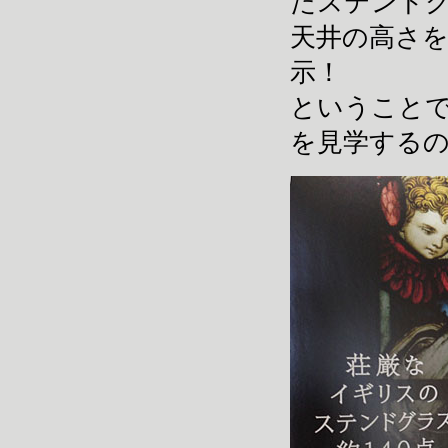
たステンド
天井の高さ
示！
ということ
を見学する