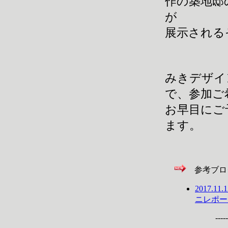
作の築地邸
が
展示される
みきデザイ
で、参加ご
お早目にご
ます。
参考ブロ
2017.1
ニレポー
-----