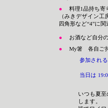
●
料理1品持ち寄り 
（みきデザイン工房
四角形など“4”に
●
お酒など自分
●
My箸 各自ご
参加される
当日は 19
いつも夏至
します。