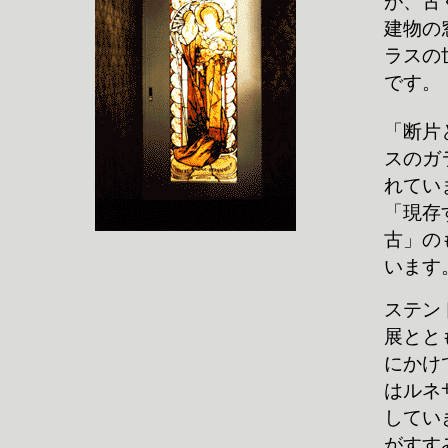
が、古
建物の
ラスの
です。
「断片
スのガ
れてい
「現存
古」の
います
ステン
展とと
にかけ
はルネ
してい
がすす