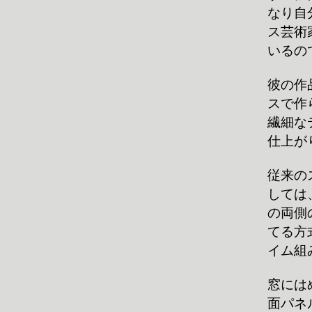
なり自
ス芸術
いるの
彼の作
スで作
繊細な
仕上が
従来の
しては
の両側
てる方
イム組
窓には
面パネ