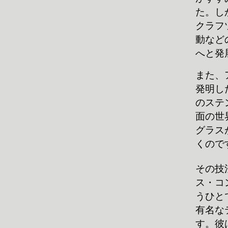
た。し
クラフ
動など
へと発
また、
発明し
のステ
面の世
グラス
くので
その技
ス・コ
うひと
有名な
す。彼