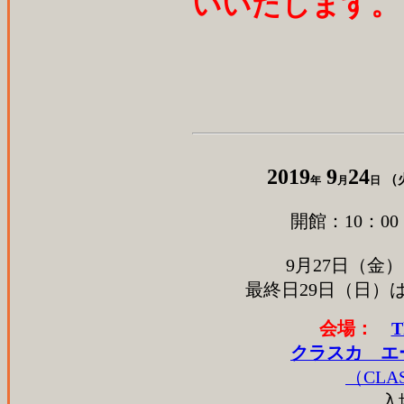
いいたします。
2019
9
24
（
年
月
日
開館：10：0
9月27日（金）
最終日29日（日）は
会場：
T
クラスカ 
（CLA
入